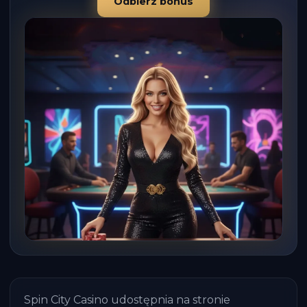
Odbierz bonus
Spin City Casino udostępnia na stronie