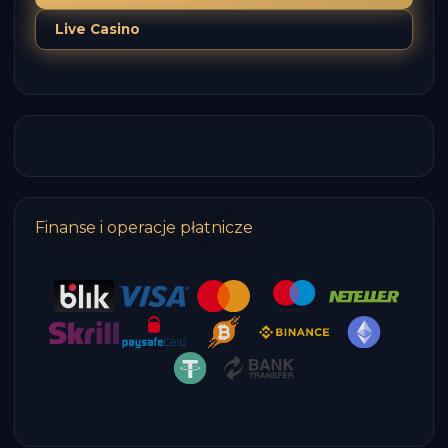
Live Casino
Finanse i operacje płatnicze