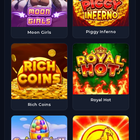
Piggy Inferno
Moon Girls
Royal Hot
Rich Coins